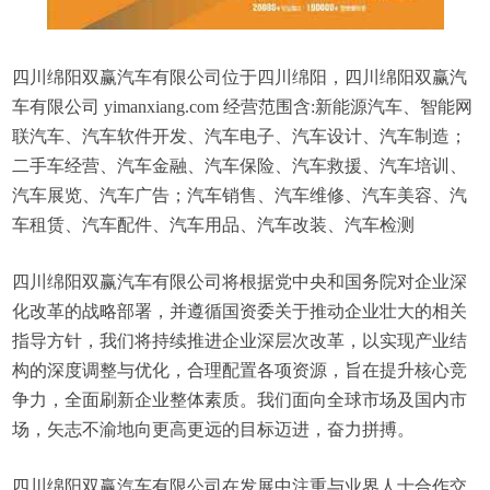
四川绵阳双赢汽车有限公司位于四川绵阳，四川绵阳双赢汽
车有限公司 yimanxiang.com 经营范围含:新能源汽车、智能网
联汽车、汽车软件开发、汽车电子、汽车设计、汽车制造；
二手车经营、汽车金融、汽车保险、汽车救援、汽车培训、
汽车展览、汽车广告；汽车销售、汽车维修、汽车美容、汽
车租赁、汽车配件、汽车用品、汽车改装、汽车检测
四川绵阳双赢汽车有限公司将根据党中央和国务院对企业深
化改革的战略部署，并遵循国资委关于推动企业壮大的相关
指导方针，我们将持续推进企业深层次改革，以实现产业结
构的深度调整与优化，合理配置各项资源，旨在提升核心竞
争力，全面刷新企业整体素质。我们面向全球市场及国内市
场，矢志不渝地向更高更远的目标迈进，奋力拼搏。
四川绵阳双赢汽车有限公司在发展中注重与业界人士合作交