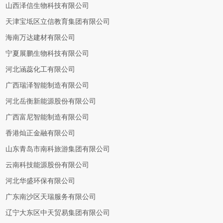
山西泽信生物科技有限公司
天津宝坻区立信教育集团有限公司
海南万达建材有限公司
宁夏展鹏生物科技有限公司
河北涵蕊化工有限公司
广西瑞泽智能制造有限公司
河北岳衡新能源股份有限公司
广西富尼智能制造有限公司
香港灿正金融有限公司
山东青岛市南科旅游集团有限公司
云南科技能源股份有限公司
河北华盛环保有限公司
广东南沙区天瑞服务有限公司
辽宁大东区中天贸易集团有限公司