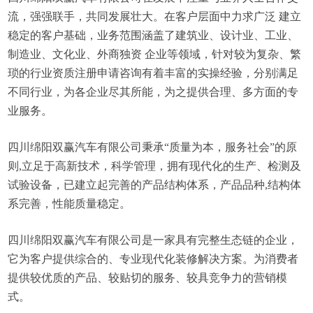
流，强强联手，共同发展壮大。在客户层面中力求广泛 建立
稳定的客户基础，业务范围涵盖了建筑业、设计业、工业、
制造业、文化业、外商独资 企业等领域，针对较为复杂、繁
琐的行业资质注册申请咨询有着丰富的实操经验，分别满足
不同行业，为各企业尽其所能，为之提供合理、多方面的专
业服务。
四川绵阳双赢汽车有限公司秉承“质量为本，服务社会”的原
则,立足于高新技术，科学管理，拥有现代化的生产、检测及
试验设备，已建立起完善的产品结构体系，产品品种,结构体
系完善，性能质量稳定。
四川绵阳双赢汽车有限公司是一家具有完整生态链的企业，
它为客户提供综合的、专业现代化装修解决方案。为消费者
提供较优质的产品、较贴切的服务、较具竞争力的营销模
式。