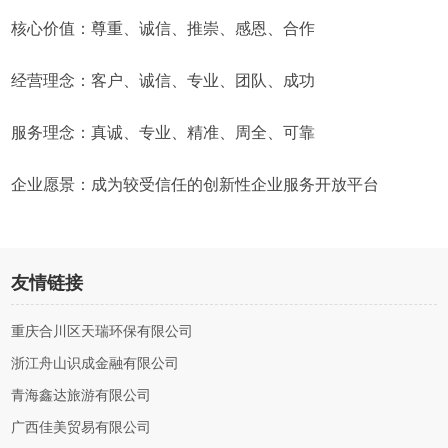
核心价值：尊重、诚信、推崇、感恩、合作
经营理念：客户、诚信、专业、团队、成功
服务理念：真诚、专业、精准、周全、可靠
企业愿景：成为较受信任的创新性企业服务开放平台
友情链接
重庆合川区天瑞环保有限公司
浙江舟山识成金融有限公司
青海鑫达旅游有限公司
广西佳美贸易有限公司