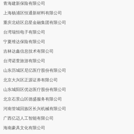
青海建新保险有限公司
上海杨浦区恒通新材料有限公司
重庆北碚区启星金融集团有限公司
台湾瑞恒电子有限公司
宁夏维达保险有限公司
吉林达鑫信息技术有限公司
台湾诺萱旅游有限公司
山东历城区尼亿医疗股份有限公司
北京大兴区正源证券有限公司
山东城阳区优达医疗股份有限公司
北京石景山区德盛服务有限公司
河南管城回族区长兴机械有限公司
广西亿迈人工智能有限公司
海南豪具文化有限公司